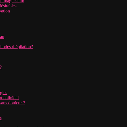
 au magnésium
désirables
vation
eau
thodes d’épilation?
?
ogies
t colloïdal
 sans douleur ?
e