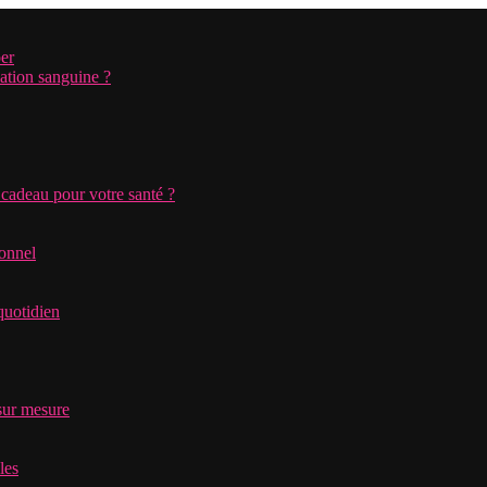
per
ation sanguine ?
 cadeau pour votre santé ?
ionnel
quotidien
sur mesure
les