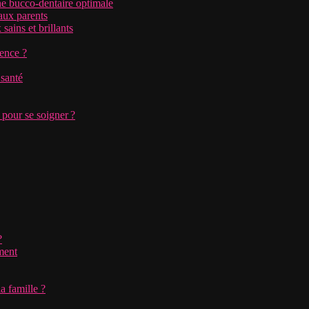
ne bucco-dentaire optimale
aux parents
sains et brillants
rence ?
 santé
 pour se soigner ?
?
ment
a famille ?