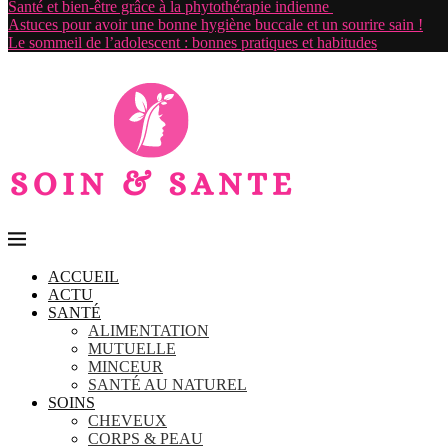
Santé et bien-être grâce à la phytothérapie indienne
Astuces pour avoir une bonne hygiène buccale et un sourire sain !
Le sommeil de l’adolescent : bonnes pratiques et habitudes
ACCUEIL
ACTU
SANTÉ
ALIMENTATION
MUTUELLE
MINCEUR
SANTÉ AU NATUREL
SOINS
CHEVEUX
CORPS & PEAU