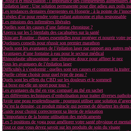
CrossFit et musculation : l’importance des compléments alimentaires
Épilation laser : Une solution permanente pour dire adieu aux poils in
Les tendances dentaires émergentes en Hongrie : à la pointe de l’inno
3 règles d’or pour rendre votre enfant autonome et plus responsable
Les missions des infirmières libérales
Quelles sont les causes d’une fatigue chronique ?
Aperçu sur les 5 bienfaits des cacahuètes sur la santé
Skincare Routine : étapes essentielles pour protéger et nourrir votre p
Quelques conseils pour réussir son premier marathon
Quels sont les avantages de l’épilation laser par rapport aux autres mé
Avantages d’une fontaine à eau pour le secteur médical
Rhinoplastie ultrasonique, une chirurgie douce pour affiner le nez
Tous les avantages de l’épilation laser
Difficultés à s’endormir : quelles sont ses causes et comment la traiter 
Quelle crème choisir pour quel type de peau ?
Quels sont les effets du CBD sur les douleurs et le sommeil
La boxe est-elle un sport pour tous ?
Les avantages du thé en vrac comparé au thé en sachet
Les différentes techniques d’embolisation pour traiter diverses pathol
Avoir une peau resplendissante : pourquoi utiliser une solution d’argen
Qu’est la densine, ce produit miracle qui permet de détartrer les dents
Guide pour choisir correctement sa literie de relaxation
L’importance de la bonne utilisation des médicaments
Les 5 positions de yoga pour améliorer votre santé physique et mental
Tout ce que vous devez savoir sur les produits de soin du visage