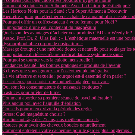
4 conseils pour bien choisir ses produits d’hygiène intime
Comment Sculpter Votre Silhouette Avec La Chirurgie Esthétique ?
Les Haricots Noirs pour la Santé : Un Super Aliment à Découvrir
Bien-être : pourquoi effectuer vos achats de cannabidiol sur le site cbd
Pourquoi offrir un coffret-cadeau à votre femme pour Noël ?
L’importance d’une eau contenant du magnésium
Quels sont les avantages d’acheter vos produits CBD sur Weedy.fr ?
Assoc. Prof. Dr. Z. Ulas Bali : « L’esthétique maternelle est une boué
dysmorphophobie corporelle postpartum »
Massage érotique : une méthode douce et naturelle pour soulager les te
L’importance du télésecrétaire médical dans le système de santé
Pourquoi se tourner vers la culotte menstruelle ?
Tendances beauté : les bonnes pratiques et produits de l’avenir
3 choses que vous ignorez sur l’ostéothérapie intégrative
La vie affective et sexuelle : pourquoi est-il essentiel d’en parler ?
Les critères pour choisir une mutuelle adaptée pour vous
Qui sont les consommateurs de massages érotiques ?
5 astuces pour arrêter de fumer
Comment aborder sa première séance de psychothérapie ?
Plus aucun poil avec l’aiguille d’épilation
Conseils pour mieux vivre la période des règles
Stress: Quel magnésium choisir ?
Routine anti-âge dès 25 ans, nos meilleurs conseils
Astuces pour avoir des cheveux bouclés naturellement
Comment entretenir votre cachemire pour le garder plus longtemps ?