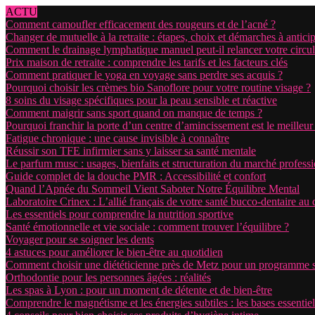
ACTU
Comment camoufler efficacement des rougeurs et de l’acné ?
Changer de mutuelle à la retraite : étapes, choix et démarches à antici
Comment le drainage lymphatique manuel peut-il relancer votre circul
Prix maison de retraite : comprendre les tarifs et les facteurs clés
Comment pratiquer le yoga en voyage sans perdre ses acquis ?
Pourquoi choisir les crèmes bio Sanoflore pour votre routine visage ?
8 soins du visage spécifiques pour la peau sensible et réactive
Comment maigrir sans sport quand on manque de temps ?
Pourquoi franchir la porte d’un centre d’amincissement est le meilleur
Fatigue chronique : une cause invisible à connaître
Réussir son TFE infirmier sans y laisser sa santé mentale
Le parfum musc : usages, bienfaits et structuration du marché profess
Guide complet de la douche PMR : Accessibilité et confort
Quand l’Apnée du Sommeil Vient Saboter Notre Équilibre Mental
Laboratoire Crinex : L’allié français de votre santé bucco-dentaire au 
Les essentiels pour comprendre la nutrition sportive
Santé émotionnelle et vie sociale : comment trouver l’équilibre ?
Voyager pour se soigner les dents
4 astuces pour améliorer le bien-être au quotidien
Comment choisir une diététicienne près de Metz pour un programme 
Orthodontie pour les personnes âgées : réalités
Les spas à Lyon : pour un moment de détente et de bien-être
Comprendre le magnétisme et les énergies subtiles : les bases essentiel