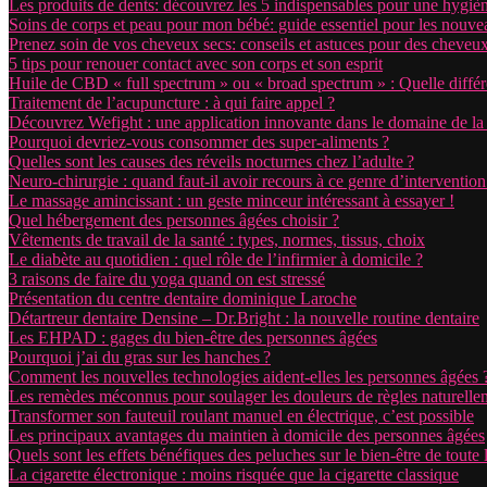
Les produits de dents: découvrez les 5 indispensables pour une hygiè
Soins de corps et peau pour mon bébé: guide essentiel pour les nouve
Prenez soin de vos cheveux secs: conseils et astuces pour des cheveux 
5 tips pour renouer contact avec son corps et son esprit
Huile de CBD « full spectrum » ou « broad spectrum » : Quelle diffé
Traitement de l’acupuncture : à qui faire appel ?
Découvrez Wefight : une application innovante dans le domaine de la
Pourquoi devriez-vous consommer des super-aliments ?
Quelles sont les causes des réveils nocturnes chez l’adulte ?
Neuro-chirurgie : quand faut-il avoir recours à ce genre d’intervention
Le massage amincissant : un geste minceur intéressant à essayer !
Quel hébergement des personnes âgées choisir ?
Vêtements de travail de la santé : types, normes, tissus, choix
Le diabète au quotidien : quel rôle de l’infirmier à domicile ?
3 raisons de faire du yoga quand on est stressé
Présentation du centre dentaire dominique Laroche
Détartreur dentaire Densine – Dr.Bright : la nouvelle routine dentaire
Les EHPAD : gages du bien-être des personnes âgées
Pourquoi j’ai du gras sur les hanches ?
Comment les nouvelles technologies aident-elles les personnes âgées 
Les remèdes méconnus pour soulager les douleurs de règles naturelle
Transformer son fauteuil roulant manuel en électrique, c’est possible
Les principaux avantages du maintien à domicile des personnes âgées
Quels sont les effets bénéfiques des peluches sur le bien-être de toute l
La cigarette électronique : moins risquée que la cigarette classique